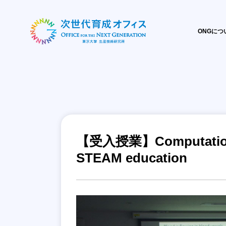
ONGにつ
【受入授業】Computationa
STEAM education