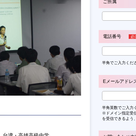
ご所属
電話番号
必
半角でご入力くだ
Eメールアドレ
半角英数でご入力
※ドメイン指定受信をご
を受信できるよう
 台湾・高雄高級中学