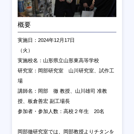
概要
実施日：
2024
年
12
月
17
日
（火）
実施校名：山形県立山形東高等学校
研究室：岡部研究室 山川研究室、試作工
場
講師名：岡部 徹 教授、山川雄司 准教
授、板倉善宏 副工場長
参加者・参加人数：高校２年生
20
名
岡部徹研究室では、岡部教授よりチタンを