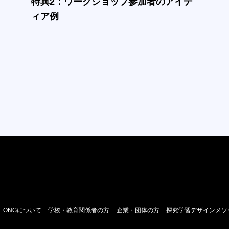
特典2：ワークショップ参加者のアイデ
ィア例
ONGについて
学校・教育関係者の方
企業・団体の方
探究学習デザインメソ