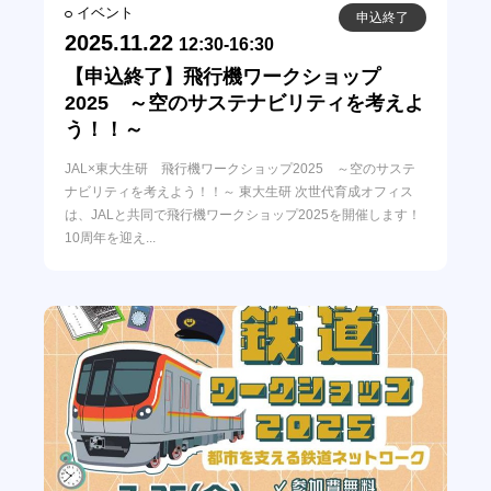
イベント
申込終了
2025.11.22
12:30-16:30
【申込終了】飛行機ワークショップ
2025 ～空のサステナビリティを考えよ
う！！～
JAL×東大生研 飛行機ワークショップ2025 ～空のサステ
ナビリティを考えよう！！～ 東大生研 次世代育成オフィス
は、JALと共同で飛行機ワークショップ2025を開催します！
ONGについて
10周年を迎え...
活動報告書・印刷発行物
メンバー
TAについて
アクセス
ご寄付について
学校・教育関係者の方
企業・団体の方