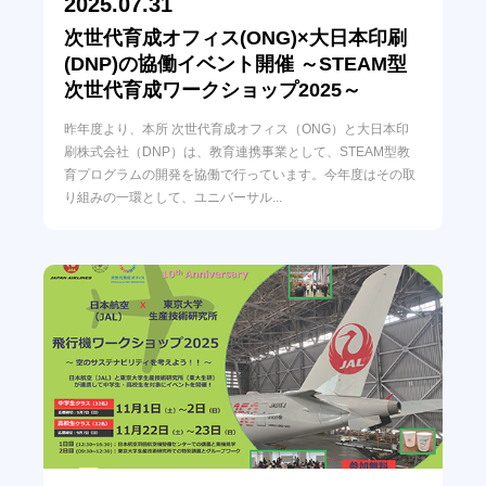
2025.07.31
次世代育成オフィス(ONG)×大日本印刷
(DNP)の協働イベント開催 ～STEAM型
次世代育成ワークショップ2025～
昨年度より、本所 次世代育成オフィス（ONG）と大日本印
刷株式会社（DNP）は、教育連携事業として、STEAM型教
育プログラムの開発を協働で行っています。今年度はその取
り組みの一環として、ユニバーサル...