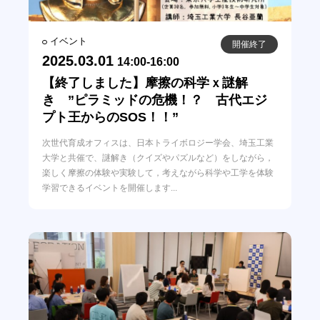
イベント
開催終了
2025.03.01
14:00-16:00
【終了しました】摩擦の科学ｘ謎解
き ”ピラミッドの危機！？ 古代エジ
プト王からのSOS！！”
次世代育成オフィスは、日本トライボロジー学会、埼玉工業
大学と共催で、謎解き（クイズやパズルなど）をしながら，
楽しく摩擦の体験や実験して，考えながら科学や工学を体験
学習できるイベントを開催します...